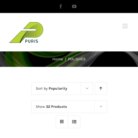
Skip
Facebook
YouTube
to
content
Home
/
POLISHES
Sort by
Popularity
Show
32 Products