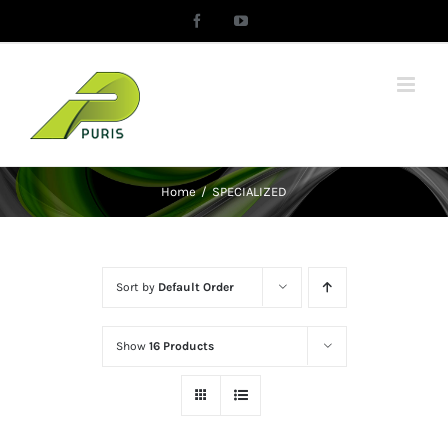
Skip
Facebook
YouTube
to
content
Home
/
SPECIALIZED
Sort by
Default Order
Show
16 Products